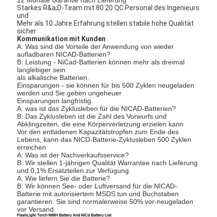
Starkes R&a;D-Team mit 80 20 QC Personal des Ingenieurs
und
Mehr als 10 Jahre Erfahrung stellen stabile hohe Qualität
sicher
Kommunikation mit Kunden
A: Was sind die Vorteile der Anwendung von wieder
aufladbaren NICAD-Batterien?
B: Leistung - NiCad-Batterien können mehr als dreimal
langlebiger sein
als alkalische Batterien.
Einsparungen - sie können für bis 500 Zyklen neugeladen
werden und Sie geben ungeheuer
Einsparungen langfristig.
A: was ist das Zyklusleben für die NICAD-Batterien?
B: Das Zyklusleben ist die Zahl des Vorwurfs und
Abklingzeiten, die eine Körperverletzung erzielen kann
Vor den entladenen Kapazitätstropfen zum Ende des
Lebens, kann das NICD-Batterie-Zyklusleben 500 Zyklen
erreichen
A: Was ist der Nachverkaufsservice?
Haus
B: Wir stellen 1-jährigen Qualität Warrantee nach Lieferung
und 0,1% Ersatzteilen zur Verfügung.
A: Wie liefern Sie die Batterie?
Produkte
B: Wir können See- oder Luftversand für die NICAD-
Batterie mit autorisiertem MSDS tun und Buchstaben
garantieren. Sie sind normalerweise 50% vor-neugeladen
Über uns
vor Versand.