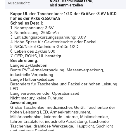
,
Nickel-Cadmiumbatterie
Ausgesucht:
nicd Sammlerzellen
Kappe UL der Taschenlaen-1/2D der Größen-3.6V NICD
hohes der Akku-2650mAh
Schnelles Detail:
1.
Nennspannung: 3.6V
2.
Nennleistung: 2650mAh
3.
Entladungsabkürzungsspannung: 3.0V
4.
Hohe Spitze für Gewitterleuchte oder Fackel
5.
NiCd/Nickel-Cadmium-Größe 1/2D
6.
Leben des Zyklus 500
7.
CER, ROHS, UL bestätigt
Beschreibung:
Langes Zyklusleben
Bunte PVC-Ärmelverpackung, Massenverpackung,
industrielle Verpackung
Lange Haltbarkeitsdauer
Besonders für Taschenlae und Fackel der hohen Leistung
LED
Lang verwenden oder Operationszeit
Nicht mecury, keine Führung
Anwendungen:
Große Taschenlae, medizinisches Gerät, Taschenlae der
hohen Leistung LED, Armeekraftinstrument,
Militärtaschenlae, kaierende Laterne, Minitaschenlae,
fahren Ersatzteile, industrielle Ausrüstung, tauchende
Taschenlae, drahtlose Werkzeuge, Hauptlicht, Suchlicht
und anderes Fackel rad.