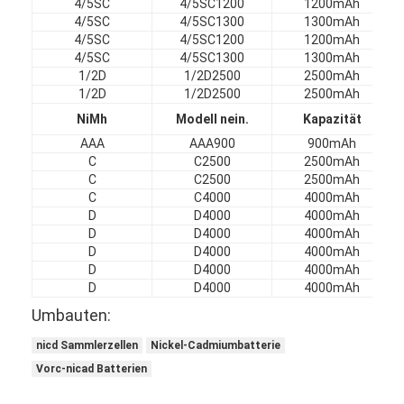
4/5SC
4/5SC1200
1200mAh
NiMH Akkus
4/5SC
4/5SC1300
1300mAh
4/5SC
4/5SC1200
1200mAh
NiCd-Akkus
4/5SC
4/5SC1300
1300mAh
1/2D
1/2D2500
2500mAh
LCD-Ladegerät
1/2D
1/2D2500
2500mAh
NiMh
Modell nein.
Kapazität
NiMH Akkus
AAA
AAA900
900mAh
C
C2500
2500mAh
NiCd-Akkus
C
C2500
2500mAh
C
C4000
4000mAh
Lithium Ion Akku-packs
D
D4000
4000mAh
D
D4000
4000mAh
aufladbare Taschenlae Batterie
D
D4000
4000mAh
D
D4000
4000mAh
D
D4000
4000mAh
Notbeleuchtungsbatterie
Umbauten:
Batterie Lis Mno2
nicd Sammlerzellen
Nickel-Cadmiumbatterie
Batterie Lis Socl2
Vorc-nicad Batterien