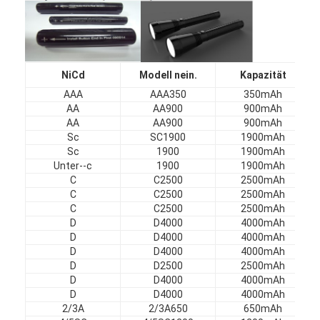
Fabrik-Ausflug
Qualitätskontrolle
NiCd
Modell nein.
Kapazität
Treten Sie mit uns in Verbindung
AAA
AAA350
350mAh
Nachrichten
AA
AA900
900mAh
AA
AA900
900mAh
Sc
SC1900
1900mAh
Jetzt Chatten
Sc
1900
1900mAh
Unter--c
1900
1900mAh
C
C2500
2500mAh
C
C2500
2500mAh
Batterie des Lithiums lifepo4
C
C2500
2500mAh
D
D4000
4000mAh
Lithiumionenakkus
D
D4000
4000mAh
D
D4000
4000mAh
Lithium-Polymer-Akku
D
D2500
2500mAh
D
D4000
4000mAh
D
D4000
4000mAh
Energieakkumulatoren
2/3A
2/3A650
650mAh