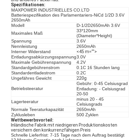
Spezifikationen:
MAXPOWER INDUSTRIELLES CO.LTD
Batteriespezifikation des Parlamentariers-NiCd 1/2D 3.6V
2650mAh
Modell
D-1/2D2650mAh 3.6V
33*120mm
Maximales Maß
(Diameter*Height)
Spannung
3.6V
Nennleistung
2650mAh
Interner Widerstand
<45 m="">
Entladungsabkürzungsspannung
3.0V
Maximale Gebührenspannung
4.2V
Standardgebührenstrom
0.1C 16 Stunden lang
Standardentladestrom
0.2C
Ungefähres Gewicht
220g
Gebühr: 0-45 Celsiusgrad
Betriebsteeratur
Entladung: - Celsiusgrad
20-50
minus 20 - 45
Lagerteeratur
Celsiusgrads
Normale Teeraturkapazität
2650mAh
Zyklusleben
500 Zyklen
Wettbewerbsvorteil:
Inländische Fabrik mit niedrigeren Produktionskosten
versichern den konkurrenzfähigen Preis
Schnelle Lieferfrist: 7-15 Tage nach dem Auftrag bestätigt
12 Monate Garantie nach Lieferung