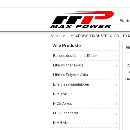
Starts
Startseite
MAXPOWER INDUSTRIAL CO.,LTD Kon
Alle Produkte
M
Batterie des Lithiums lifepo4
Lithiumionenakkus
F
Lithium-Polymer-Akku
Ge
Energieakkumulatoren
NiMH Akkus
NiCd-Akkus
LCD-Ladegerät
NiMH Akkus