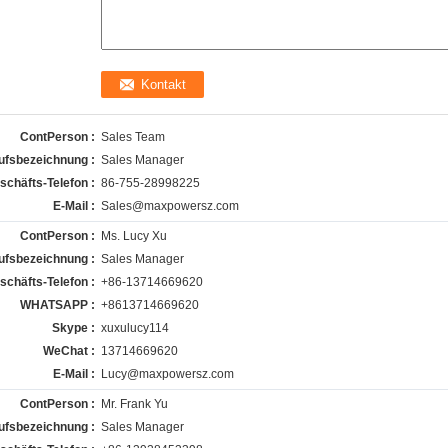
ContPerson :
Sales Team
ufsbezeichnung :
Sales Manager
schäfts-Telefon :
86-755-28998225
E-Mail :
Sales@maxpowersz.com
ContPerson :
Ms. Lucy Xu
ufsbezeichnung :
Sales Manager
schäfts-Telefon :
+86-13714669620
WHATSAPP :
+8613714669620
Skype :
xuxulucy114
WeChat :
13714669620
E-Mail :
Lucy@maxpowersz.com
ContPerson :
Mr. Frank Yu
ufsbezeichnung :
Sales Manager