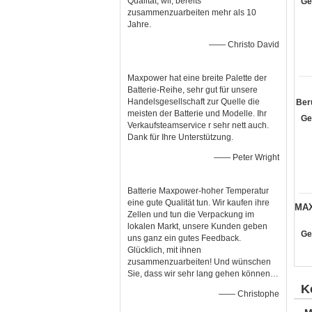
Qualität, wir, bereits
Ge
zusammenzuarbeiten mehr als 10
Jahre.
—— Christo David
Maxpower hat eine breite Palette der
Batterie-Reihe, sehr gut für unsere
Handelsgesellschaft zur Quelle die
Ber
meisten der Batterie und Modelle. Ihr
Ge
Verkaufsteamservice r sehr nett auch.
Dank für Ihre Unterstützung.
—— Peter Wright
Batterie Maxpower-hoher Temperatur
eine gute Qualität tun. Wir kaufen ihre
MAX
Zellen und tun die Verpackung im
lokalen Markt, unsere Kunden geben
Ge
uns ganz ein gutes Feedback.
Glücklich, mit ihnen
zusammenzuarbeiten! Und wünschen
Sie, dass wir sehr lang gehen können…
K
—— Christophe