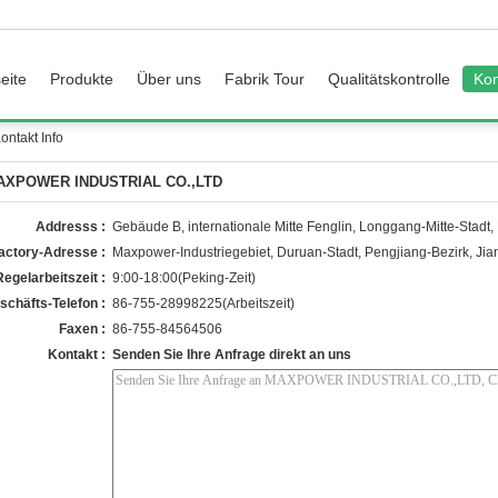
eite
Produkte
Über uns
Fabrik Tour
Qualitätskontrolle
Kon
takt Info
AXPOWER INDUSTRIAL CO.,LTD
Addresss :
Gebäude B, internationale Mitte Fenglin, Longgang-Mitte-Stadt
actory-Adresse :
Maxpower-Industriegebiet, Duruan-Stadt, Pengjiang-Bezirk, J
Regelarbeitszeit :
9:00-18:00(Peking-Zeit)
schäfts-Telefon :
86-755-28998225(Arbeitszeit)
Faxen :
86-755-84564506
Kontakt :
Senden Sie Ihre Anfrage direkt an uns