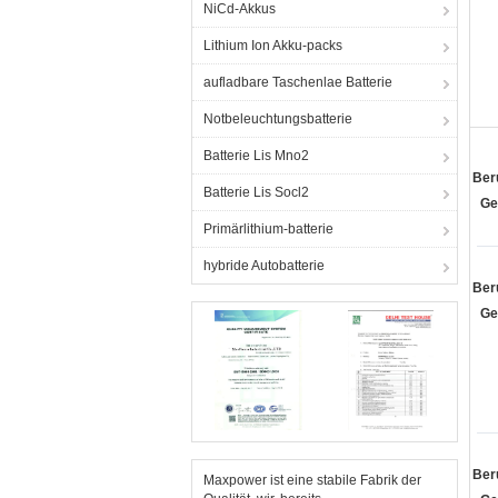
NiCd-Akkus
Lithium Ion Akku-packs
aufladbare Taschenlae Batterie
Notbeleuchtungsbatterie
Batterie Lis Mno2
Ber
Batterie Lis Socl2
Ge
Primärlithium-batterie
hybride Autobatterie
Ber
Ge
Ber
Maxpower ist eine stabile Fabrik der