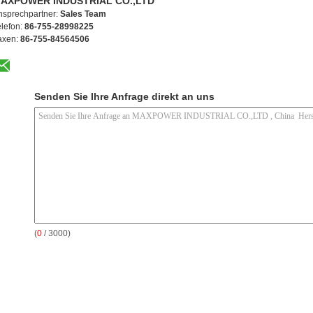
AXPOWER INDUSTRIAL CO.,LTD
nsprechpartner:
Sales Team
elefon:
86-755-28998225
axen:
86-755-84564506
Senden Sie Ihre Anfrage direkt an uns
(
0
/ 3000)