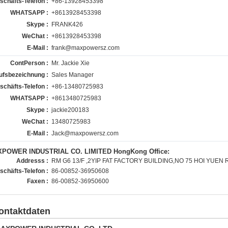
schäfts-Telefon :
+86-13928453398
WHATSAPP :
+8613928453398
Skype :
FRANK426
WeChat :
+8613928453398
E-Mail :
frank@maxpowersz.com
ContPerson :
Mr. Jackie Xie
ufsbezeichnung :
Sales Manager
schäfts-Telefon :
+86-13480725983
WHATSAPP :
+8613480725983
Skype :
jackie200183
WeChat :
13480725983
E-Mail :
Jack@maxpowersz.com
POWER INDUSTRIAL CO. LIMITED HongKong Office:
Addresss :
RM G6 13/F ,2YIP FAT FACTORY BUILDING,NO 75 HOI YUE
schäfts-Telefon :
86-00852-36950608
Faxen :
86-00852-36950600
ontaktdaten