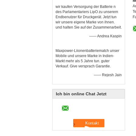
M
A
wir kaufen Versorgung der Batterie n
T
des Parlamentariers LipO zu unserem
Endbenutzer für Druckgerät. Jetzt tun
F
wir unsere eigene Marke von ihnen.
und halten Sie auf der Zusammenarbeit.
—— Andrea Kaspin
Maxpower-Liionenbatteriematch unser
Mobile und unsere Marke in Indien-
Markt mehr als 5 Jahre tun. guter
Verkauf. Give versprach Garantie.
—— Rejesh Jain
Ich bin online Chat Jetzt