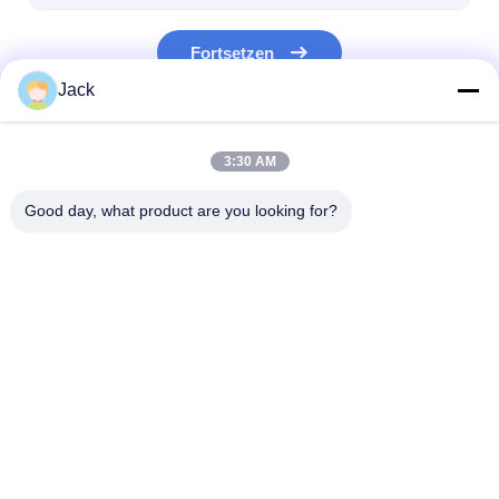
Primärlithium-batterie
Fortsetzen
hybride Autobatterie
Jack
Unsere Kategorien
3:30 AM
Good day, what product are you looking for?
Batterie des Lithiums
Lithiumionenakkus
Lithium-Polyme
lifepo4
Akku
Startseite
Desktop Site
Sitemap
Datenschutzrichtlinie