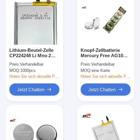
Lithium-Beutel-Zelle
Knopf-Zellbatterie
CP224248 Li Mno 2
Mercury Free AG10
Batterie-3v 850mah
LR1130 75mAh 1.5V
Preis:
Verhandelbar
Preis:
Verhandelbar
ultra dünne
alkalische
MOQ:
1000pcs
MOQ:
eine Karte
Holen Sie sich aktuelle Preis
Holen Sie sich aktuelle Preis
Jetzt Chatten
Jetzt Chatten
Haus
Produkte
Über uns