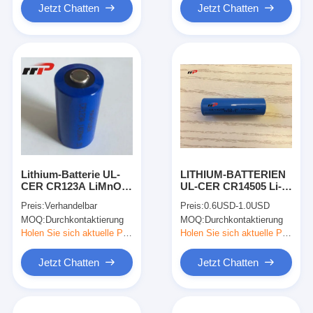
Jetzt Chatten
Jetzt Chatten
Lithium-Batterie UL-
LITHIUM-BATTERIEN
CER CR123A LiMnO2
UL-CER CR14505 Li-
Batterie-3.0V 1400mAh
mno2 Primärbatterie-
Preis:
Verhandelbar
Preis:
0.6USD-1.0USD
1500mAh
2000mAh 3.0V
MOQ:
Durchkontaktierung
MOQ:
Durchkontaktierung
Holen Sie sich aktuelle Preis
Holen Sie sich aktuelle Preis
Jetzt Chatten
Jetzt Chatten