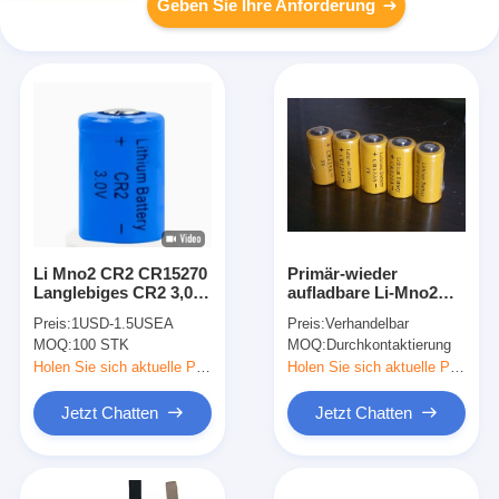
Geben Sie Ihre Anforderung
Li Mno2 CR2 CR15270
Primär-wieder
Langlebiges CR2 3,0V
aufladbare Li-Mno2
800mAh Batterie 3,0v
Batterie CR123A 3.0V
Preis:
1USD-1.5USEA
Preis:
Verhandelbar
800mAh 900mAh
1500mAh nicht giftig
MOQ:
100 STK
MOQ:
Durchkontaktierung
Lithiumbatterie
Holen Sie sich aktuelle Preis
Holen Sie sich aktuelle Preis
Jetzt Chatten
Jetzt Chatten