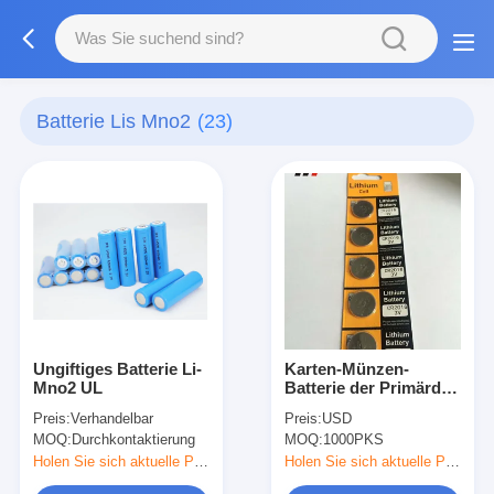
Batterie Lis Mno2
(23)
Ungiftiges Batterie Li-
Karten-Münzen-
Mno2 UL
Batterie der Primärder
knopf-Zellen75mah
Preis:
Verhandelbar
Preis:
USD
CR2016 Lithium-
MOQ:
Durchkontaktierung
MOQ:
1000PKS
Batterie-Blasen-
3.0V/Li-MnO2
Holen Sie sich aktuelle Preis
Holen Sie sich aktuelle Preis