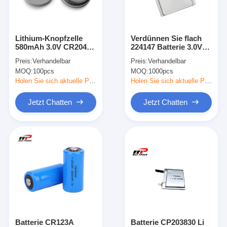
Fabrik-Ausflug
Qualitätskontrolle
Lithium-Knopfzelle
Verdünnen Sie flach
580mAh 3.0V CR2045
224147 Batterie 3.0V
Treten Sie mit uns in Verbindung
Li MnO2
800mAh Li Mno2
Preis:
Verhandelbar
Preis:
Verhandelbar
MOQ:
100pcs
MOQ:
1000pcs
Nachrichten
Holen Sie sich aktuelle Preis
Holen Sie sich aktuelle Preis
Jetzt Chatten
Jetzt Chatten
Jetzt Chatten
Batterie des Lithiums lifepo4
Lithiumionenakkus
Lithium-Polymer-Akku
Energieakkumulatoren
Batterie CR123A
Batterie CP203830 Li