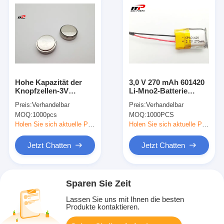
Hohe Kapazität der
3,0 V 270 mAh 601420
Knopfzellen-3V
Li-Mno2-Batterie
CR2477 1000mAh Li-
601420 Lithium-
Preis:
Verhandelbar
Preis:
Verhandelbar
Mno2 Batterie
Primärbatterie
MOQ:
1000pcs
MOQ:
1000PCS
Holen Sie sich aktuelle Preis
Holen Sie sich aktuelle Preis
Jetzt Chatten
Jetzt Chatten
Sparen Sie Zeit
Lassen Sie uns mit Ihnen die besten
Produkte kontaktieren.