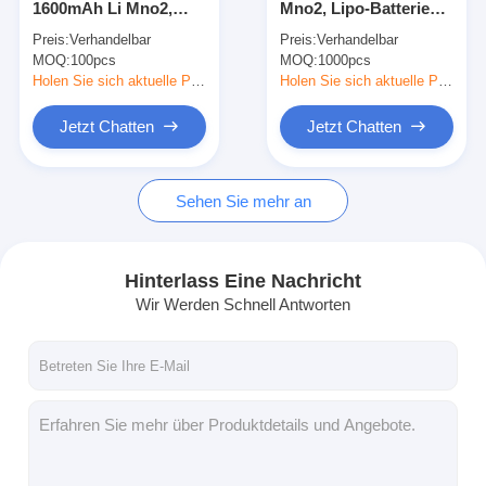
1600mAh Li Mno2,
Mno2, Lipo-Batterie
NiMH Akkus
Primärlithium-batterie-
hoher Leistung 3.0V
Preis:
Verhandelbar
Preis:
Verhandelbar
langes Leben 3.0V
350mAh für Umbau-
MOQ:
NiCd-Akkus
100pcs
MOQ:
1000pcs
PTC
Gerät
Holen Sie sich aktuelle Preis
Holen Sie sich aktuelle Preis
LCD-Ladegerät
Jetzt Chatten
Jetzt Chatten
NiMH Akkus
Sehen Sie mehr an
NiCd-Akkus
Lithium Ion Akku-packs
Hinterlass Eine Nachricht
aufladbare Taschenlae Batterie
Wir Werden Schnell Antworten
Notbeleuchtungsbatterie
Batterie Lis Mno2
Batterie Lis Socl2