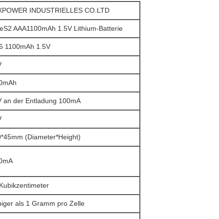
POWER INDUSTRIELLES CO.LTD
FeS2 AAA1100mAh 1.5V Lithium-Batterie
6 1100mAh 1.5V
V
0mAh
V an der Entladung 100mA
V
0*45mm (Diameter*Height)
0mA
 Kubikzentimeter
iger als 1 Gramm pro Zelle