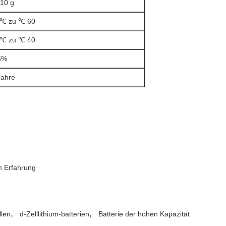
 10 g
 ℃ zu ℃ 60
 ℃ zu ℃ 40
5%
Jahre
en Erfahrung
,
,
llen
d-Zelllithium-batterien
Batterie der hohen Kapazität