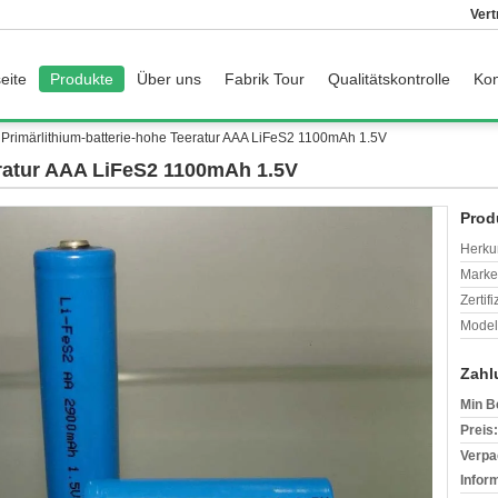
Vert
eite
Produkte
Über uns
Fabrik Tour
Qualitätskontrolle
Kon
Primärlithium-batterie-hohe Teeratur AAA LiFeS2 1100mAh 1.5V
eratur AAA LiFeS2 1100mAh 1.5V
Prod
Herkun
Mark
Zertif
Model
Zahl
Min B
Preis:
Verpa
Infor