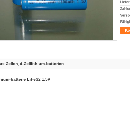
Liefer
Zahlu
Verso
Fähigk
Ko
re Zellen
d-Zelllithium-batterien
,
hium-batterie LiFeS2 1.5V