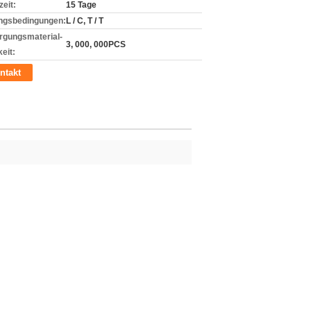
zeit:
15 Tage
ngsbedingungen:
L / C, T / T
rgungsmaterial-
3, 000, 000PCS
eit:
ntakt