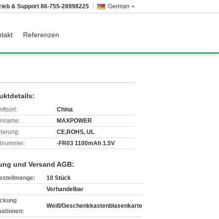
rieb & Support
86-755-28998225
German
takt
Referenzen
uktdetails:
ftsort:
China
enname:
MAXPOWER
izierung:
CE,ROHS, UL
lnummer:
-FR03 1100mAh 1.5V
ung und Versand AGB:
estellmenge:
10 Stück
Verhandelbar
ckung
Weiß/Geschenkkastenblasenkarte
mationen: