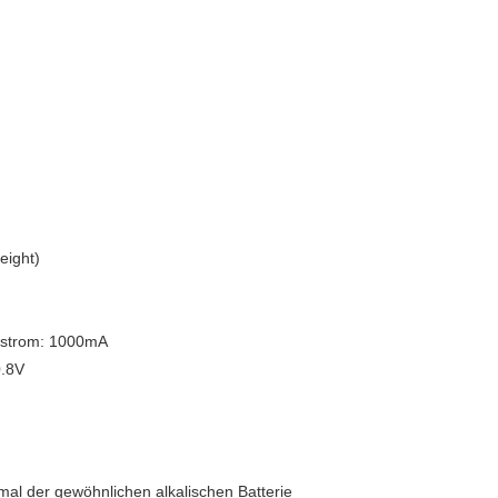
eight)
estrom: 1000mA
0.8V
6mal der gewöhnlichen alkalischen Batterie