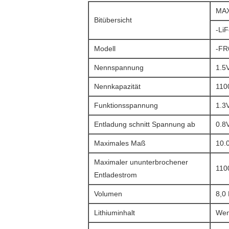
MAX
Bitübersicht
-Li
Modell
-FR
Nennspannung
1.5
Nennkapazität
110
Funktionsspannung
1.3
Entladung schnitt Spannung ab
0.8
Maximales Maß
10.
Maximaler ununterbrochener
110
Entladestrom
Volumen
8,0
Lithiuminhalt
Wen