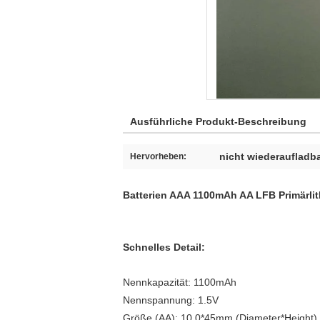
Ausführliche Produkt-Beschreibung
nicht wiederaufladba
Hervorheben:
Batterien AAA 1100mAh AA LFB Primärlit
Schnelles Detail:
Nennkapazität: 1100mAh
Nennspannung: 1.5V
Größe (AA): 10.0*45mm (Diameter*Height)