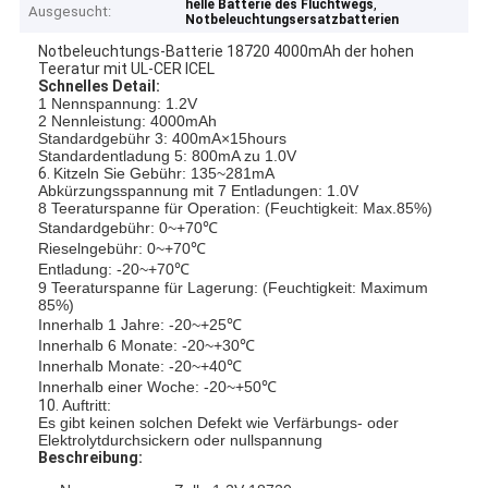
,
helle Batterie des Fluchtwegs
Ausgesucht:
Notbeleuchtungsersatzbatterien
Notbeleuchtungs-Batterie 18720 4000mAh der hohen
Teeratur mit UL-CER ICEL
Schnelles Detail:
1 Nennspannung: 1.2V
2 Nennleistung: 4000mAh
Standardgebühr 3: 400mA×15hours
Standardentladung 5: 800mA zu 1.0V
6.
Kitzeln Sie Gebühr: 135~281mA
Abkürzungsspannung mit 7 Entladungen: 1.0V
8 Teeraturspanne für Operation: (Feuchtigkeit: Max.85%)
Standardgebühr: 0~+70℃
Rieselngebühr: 0~+70℃
Entladung: -20~+70℃
9 Teeraturspanne für Lagerung: (Feuchtigkeit: Maximum
85%)
Innerhalb 1 Jahre: -20~+25℃
Innerhalb 6 Monate: -20~+30℃
Innerhalb Monate: -20~+40℃
Innerhalb einer Woche: -20~+50℃
10.
Auftritt:
Es gibt keinen solchen Defekt wie Verfärbungs- oder
Elektrolytdurchsickern oder nullspannung
Beschreibung: