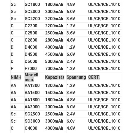
Primärlithium-batterie
Sc
SC1800
1800mAh
4.8V
UL/CE/ICEL1010
Sc
SC2000
2000mAh
6.0V
UL/CE/ICEL1010
hybride Autobatterie
Sc
SC2200
2200mAh
3.6V
UL/CE/ICEL1010
C
C2200
2200mAh
1.2V
UL/CE/ICEL1010
C
C2500
2500mAh
3.6V
UL/CE/ICEL1010
C
C2800
2800mAh
4.8V
UL/CE/ICEL1010
D
D4000
4000mAh
1.2V
UL/CE/ICEL1010
D
D4500
4500mAh
6.0V
UL/CE/ICEL1010
D
D5000
5000mAh
2.4V
UL/CE/ICEL1010
F
F7000
7000mAh
1.2V
UL/CE/ICEL1010
Modell
NiMH
Kapazität
Spannung
CERT.
nein.
AA
AA1300
1300mAh
1.2V
UL/CE/ICEL1010
AA
AA1500
1500mAh
3.6V
UL/CE/ICEL1010
AA
AA1800
1800mAh
4.8V
UL/CE/ICEL1010
AA
AA2000
2000mAh
6.0V
UL/CE/ICEL1010
Sc
SC2500
2500mAh
2.4V
UL/CE/ICEL1010
Sc
SC3000
3000mAh
6.0v
UL/CE/ICEL1010
C
C4000
4000mAh
4.8V
UL/CE/ICEL1010