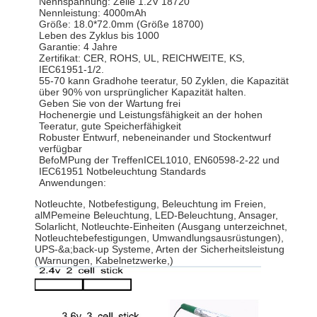
Nennspannung: Zelle 1.2V 18720
Nennleistung: 4000mAh
Größe: 18.0*72.0mm (Größe 18700)
Leben des Zyklus bis 1000
Garantie: 4 Jahre
Zertifikat: CER, ROHS, UL, REICHWEITE, KS,
IEC61951-1/2.
55-70 kann Gradhohe teeratur, 50 Zyklen, die Kapazität
über 90% von ursprünglicher Kapazität halten.
Geben Sie von der Wartung frei
Hochenergie und Leistungsfähigkeit an der hohen
Teeratur, gute Speicherfähigkeit
Robuster Entwurf, nebeneinander und Stockentwurf
verfügbar
BefoMPung der TreffenICEL1010, EN60598-2-22 und
IEC61951 Notbeleuchtung Standards
Anwendungen:
Notleuchte, Notbefestigung, Beleuchtung im Freien,
alMPemeine Beleuchtung, LED-Beleuchtung, Ansager,
Solarlicht, Notleuchte-Einheiten (Ausgang unterzeichnet,
Notleuchtebefestigungen, Umwandlungsausrüstungen),
UPS-&a;back-up Systeme, Arten der Sicherheitsleistung
(Warnungen, Kabelnetzwerke,)