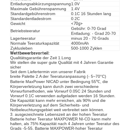
Entladungsabkürzungsspannung
1.0V
Fabrik-Ausflug
Maximale Gebührenspannung
1.4V
Standardgebührenstrom
0.1C 16 Stunden lang
Qualitätskontrolle
Standardentladestrom
0.2C
Gewicht
<70g>
Gebühr: 0-70 Grad
Betriebsteeratur
Treten Sie mit uns in Verbindung
Entladung: - Grad 20-70
Lagerteeratur
minus 20 - 70 Grads
Normale Teeraturkapazität
4000mAh
Nachrichten
Zyklusleben
500-1000 Zyklen
Wettbewerbsvorteil:
Jetzt Chatten
Qualitätsgarantie der Zeit 1.Long
Wir stellen die super gute Qualität mit 4 Jahren Garantie
sicher
Seit dem Liefertermin von unserer Fabrik
breite Palette 2.A der Teeraturanpassung (- 5~70°C)
Batterie MaxPower NICAD unter Bedingung 55℃, die
Batterie des Lithiums lifepo4
Körperverletzung kann durch zwei verschiedene
Vorwurfsmethoden, wie Vorwurf 0.05C 24 Stunden und
Lithiumionenakkus
Vorwurf 0.1C verwenden aufgeladen werden 16 Stunden.
Die Kapazität kann mehr erreichen, als 90% und die
Körperverletzung auf dem Sicherheits- und
Lithium-Polymer-Akku
Notbeleuchtungsgebiet weit verbreitet sein können.
3. ausgezeichnete Lebenszeit an der hohen Teeratur
Batterie hoher Teeratur MAXPOWER NI-CD kann mehr
Energieakkumulatoren
halten, als 75% Kapazität nach 4 Jahren unter Teeratur des
Grads -5-55, Batterie MAXPOWER-hoher Teeratur