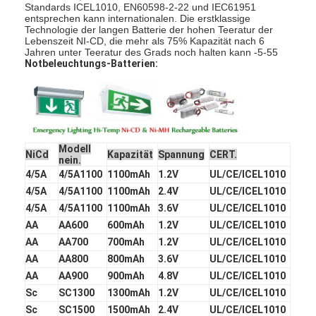
Standards ICEL1010, EN60598-2-22 und IEC61951
NiMH Akkus
entsprechen kann internationalen. Die erstklassige
Technologie der langen Batterie der hohen Teeratur der
NiCd-Akkus
Lebenszeit NI-CD, die mehr als 75% Kapazität nach 6
Jahren unter Teeratur des Grads noch halten kann -5-55
Notbeleuchtungs-Batterien:
LCD-Ladegerät
NiMH Akkus
NiCd-Akkus
Modell
NiCd
Kapazität
Spannung
CERT.
nein.
Lithium Ion Akku-packs
4/5A
4/5A1100
1100mAh
1.2V
UL/CE/ICEL1010
4/5A
4/5A1100
1100mAh
2.4V
UL/CE/ICEL1010
aufladbare Taschenlae Batterie
4/5A
4/5A1100
1100mAh
3.6V
UL/CE/ICEL1010
AA
AA600
600mAh
1.2V
UL/CE/ICEL1010
Notbeleuchtungsbatterie
AA
AA700
700mAh
1.2V
UL/CE/ICEL1010
Batterie Lis Mno2
AA
AA800
800mAh
3.6V
UL/CE/ICEL1010
AA
AA900
900mAh
4.8V
UL/CE/ICEL1010
Batterie Lis Socl2
Sc
SC1300
1300mAh
1.2V
UL/CE/ICEL1010
Sc
SC1500
1500mAh
2.4V
UL/CE/ICEL1010