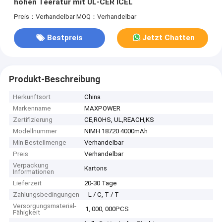
hohen Teeratur mit UL-CER ICEL
Preis：Verhandelbar
MOQ：Verhandelbar
Bestpreis
Jetzt Chatten
Produkt-Beschreibung
Herkunftsort
China
Markenname
MAXPOWER
Zertifizierung
CE,ROHS, UL,REACH,KS
Modellnummer
NIMH 18720 4000mAh
Min Bestellmenge
Verhandelbar
Preis
Verhandelbar
Verpackung
Kartons
Informationen
Lieferzeit
20-30 Tage
Zahlungsbedingungen
L / C, T / T
Versorgungsmaterial-
1, 000, 000PCS
Fähigkeit