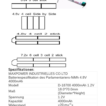
Spezifikationen:
MAXPOWER INDUSTRIELLES CO.LTD
Batteriespezifikation des Parlamentariers-NiMh 4.8V
Haus
4000mAh
Modell
D-18700 4000mAh 1.2V
18.0*70.0mm
Produkte
Maß
(Diameter*Height)
Spannung
1.2V
Über uns
Kapazität
4000mAh
Widerstand
<20 m="">