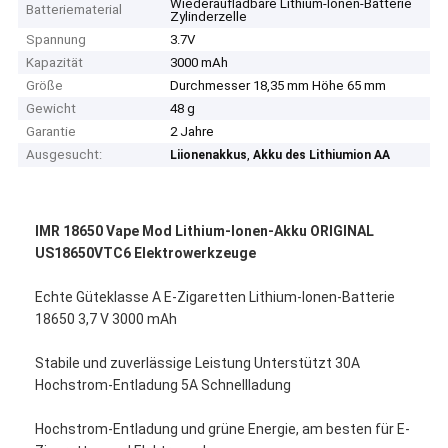
Wiederaufladbare Lithium-Ionen-Batterie
Batteriematerial
Zylinderzelle
Spannung
3.7V
Kapazität
3000 mAh
Größe
Durchmesser 18,35 mm Höhe 65 mm
Gewicht
48 g
Garantie
2 Jahre
Ausgesucht:
,
Liionenakkus
Akku des Lithiumion AA
IMR 18650 Vape Mod Lithium-Ionen-Akku ORIGINAL
US18650VTC6 Elektrowerkzeuge
Echte Güteklasse A E-Zigaretten Lithium-Ionen-Batterie
18650 3,7 V 3000 mAh
Stabile und zuverlässige Leistung Unterstützt 30A
Hochstrom-Entladung 5A Schnellladung
Hochstrom-Entladung und grüne Energie, am besten für E-