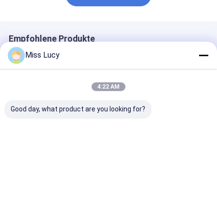
Empfohlene Produkte
Miss Lucy
4:22 AM
Good day, what product are you looking for?
INR18500 Lithium-
Grade A INR18350
2300mAh 3,7V
Ionen-Batterie
Lithium-Ionen-Akku
Lithium-Ionen
2000mAh hohe
3,7V 900mAh
Batterien CB C
Kapazität 3.7V
Hochleistungs-Akku
IEC2133 CB
wiederaufladbare Li-
Bestpreis
Bestpreis
Bestprei
Ionen-Batterie
Startseite
Desktop Site
Sitemap
Datenschutzrichtlinie