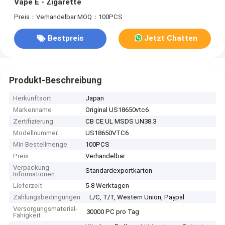
Vape E - Zigarette
Preis：Verhandelbar
MOQ：100PCS
Bestpreis
Jetzt Chatten
Produkt-Beschreibung
Herkunftsort
Japan
Markenname
Original US18650vtc6
Zertifizierung
CB CE UL MSDS UN38.3
Modellnummer
US18650VTC6
Min Bestellmenge
100PCS
Preis
Verhandelbar
Verpackung
Standardexportkarton
Informationen
Lieferzeit
5-8 Werktagen
Zahlungsbedingungen
L/C, T/T, Western Union, Paypal
Versorgungsmaterial-
30000 PC pro Tag
Fähigkeit