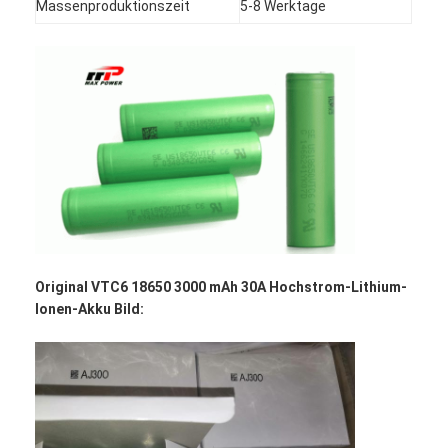
Massenproduktionszeit
5-8 Werktage
Fabrik-Ausflug
Qualitätskontrolle
Treten Sie mit uns in Verbindung
Nachrichten
Jetzt Chatten
Batterie des Lithiums lifepo4
Original VTC6 18650 3000 mAh 30A Hochstrom-Lithium-
Ionen-Akku Bild:
Lithiumionenakkus
Lithium-Polymer-Akku
Energieakkumulatoren