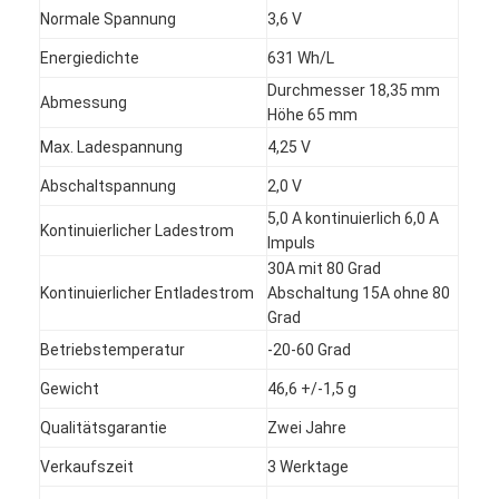
Normale Spannung
3,6 V
Energiedichte
631 Wh/L
Durchmesser 18,35 mm
Abmessung
Höhe 65 mm
Max. Ladespannung
4,25 V
Abschaltspannung
2,0 V
5,0 A kontinuierlich 6,0 A
Kontinuierlicher Ladestrom
Impuls
30A mit 80 Grad
Kontinuierlicher Entladestrom
Abschaltung 15A ohne 80
Grad
Betriebstemperatur
-20-60 Grad
Haus
Gewicht
46,6 +/-1,5 g
Produkte
Qualitätsgarantie
Zwei Jahre
Verkaufszeit
3 Werktage
Über uns