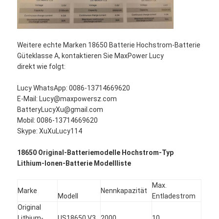
Primärlithium-batterie
hybride Autobatterie
Weitere echte Marken 18650 Batterie Hochstrom-Batterie
Güteklasse A, kontaktieren Sie MaxPower Lucy
direkt wie folgt:
Lucy WhatsApp: 0086-13714669620
E-Mail: Lucy@maxpowersz.com
BatteryLucyXu@gmail.com
Mobil: 0086-13714669620
Skype: XuXuLucy114
18650 Original-Batteriemodelle Hochstrom-Typ
Lithium-Ionen-Batterie Modellliste
Max.
Marke
Nennkapazität
Modell
Entladestrom
Original
Lithium-
US18650 V3
2000
10