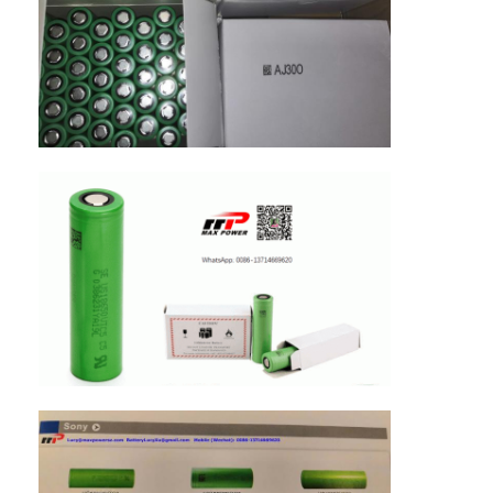
NiMH Akkus
NiCd-Akkus
LCD-Ladegerät
NiMH Akkus
NiCd-Akkus
Lithium Ion Akku-packs
aufladbare Taschenlae Batterie
Notbeleuchtungsbatterie
Batterie Lis Mno2
Batterie Lis Socl2