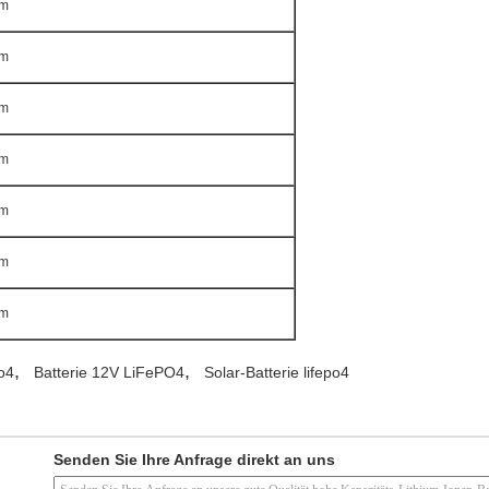
mm
mm
mm
mm
mm
mm
mm
,
,
po4
Batterie 12V LiFePO4
Solar-Batterie lifepo4
Senden Sie Ihre Anfrage direkt an uns