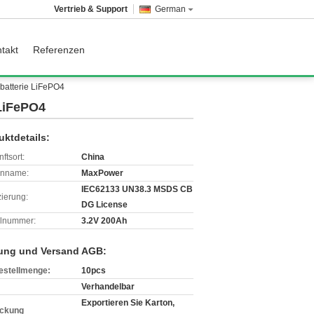
Vertrieb & Support
German
takt
Referenzen
rbatterie LiFePO4
 LiFePO4
uktdetails:
ftsort:
China
enname:
MaxPower
IEC62133 UN38.3 MSDS CB
izierung:
DG License
lnummer:
3.2V 200Ah
ung und Versand AGB:
estellmenge:
10pcs
Verhandelbar
Exportieren Sie Karton,
ckung