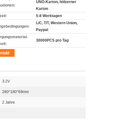
UNO-Karton, hölzerner
mationen:
Karton
zeit:
5-8 Werktagen
L/C, T/T, Western Union,
ngsbedingungen:
Paypal
rgungsmaterial-
30000PCS pro Tag
eit:
ntakt
3.2V
280*180*69mm
2 Jahre