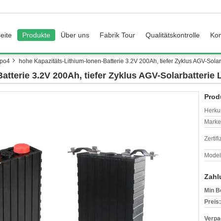
eite
Produkte
Über uns
Fabrik Tour
Qualitätskontrolle
Kon
epo4
hohe Kapazitäts-Lithium-Ionen-Batterie 3.2V 200Ah, tiefer Zyklus AGV-Sola
atterie 3.2V 200Ah, tiefer Zyklus AGV-Solarbatterie
Prod
Herkun
Mark
Zertif
Model
Zahl
Min B
Preis:
Verpa