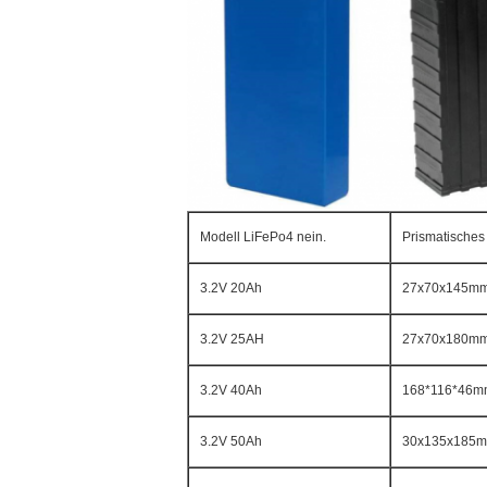
Modell LiFePo4 nein.
Prismatisches
3.2V 20Ah
27x70x145m
3.2V 25AH
27x70x180m
3.2V 40Ah
168*116*46m
3.2V 50Ah
30x135x185