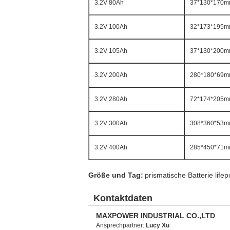
3.2V 80Ah
37*130*170
3.2V 100Ah
32*173*195
3.2V 105Ah
37*130*200
3.2V 200Ah
280*180*69
3.2V 280Ah
72*174*205
3.2V 300Ah
308*360*53
3.2V 400Ah
285*450*71
Größe und Tag:
prismatische Batterie life
Kontaktdaten
MAXPOWER INDUSTRIAL CO.,LTD
Ansprechpartner:
Lucy Xu