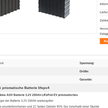
Infor
Liefer
Zahlu
Verso
Fähigk
Ko
Po4
Spannung:
Größe:
Garantie:
4
prismatische Batterie lifepo4
,
yklus AGV Batterie 3.2V 200Ah LiFePo4 EV prismatisches
ie der Batterie 3.2V 200Ah wartungsfrei
es ununterbrochenen und 1C fasten Gebühr 95% Soc innerhalb einer Stunde