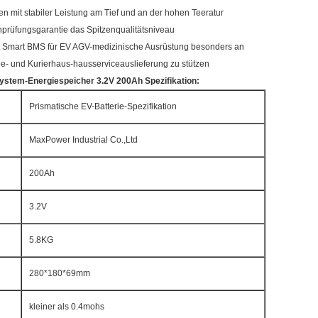
 mit stabiler Leistung am Tief und an der hohen Teeratur
hprüfungsgarantie das Spitzenqualitätsniveau
it Smart BMS für EV AGV-medizinische Ausrüstung besonders an
 und Kurierhaus-hausserviceauslieferung zu stützen
stem-Energiespeicher 3.2V 200Ah Spezifikation:
Prismatische EV-Batterie-Spezifikation
MaxPower Industrial Co.,Ltd
200Ah
3.2V
5.8KG
280*180*69mm
kleiner als 0.4mohs