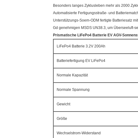
Besonders langes Zyklusleben mehr als 2000 Zyklen
Automatisierte Fertigungsstraße- und Batteriematc
Unterstützungs-Soem-ODM fertigte Batteriesatz m
Gd genehmigen MSDS UN38.3, um Überseeluft-see-
Prismatische LiFePo4 Batterie EV AGV-Sonnensy
LiFePo4 Batterie 3.2V 200Ah
Batteriefertigung EV LiFePo4
Normale Kapazität
Normale Spannung
Gewicht
Größe
Wechselstrom-Widerstand