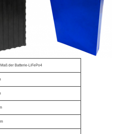
 Maß der Batterie-LiFePo4
m
m
m
mm