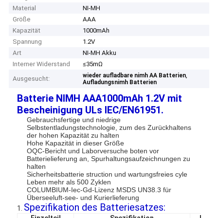
Material
NI-MH
Größe
AAA
Kapazität
1000mAh
Spannung
1.2V
Art
NI-MH Akku
Interner Widerstand
≤35mΩ
,
wieder aufladbare nimh AA Batterien
Ausgesucht:
Aufladungsnimh Batterien
Batterie NIMH AAA1000mAh 1.2V mit
Bescheinigung ULs IEC/EN61951.
Gebrauchsfertige
und niedrige
Selbstentladungstechnologie, zum des Zurückhaltens
der hohen Kapazität zu halten
Hohe Kapazität in dieser Größe
OQC-Bericht und Laborversuche boten vor
Batterielieferung an, Spurhaltungsaufzeichnungen zu
halten
Sicherheitsbatterie struction und wartungsfreies cyle
Leben mehr als 500 Zyklen
COLUMBIUM-Iec-Gd-Lizenz MSDS UN38.3 für
Überseeluft-see- und Kurierlieferung
Spezifikation des Batteriesatzes:
1.
Einzelteil
Spezifikation
Bedi