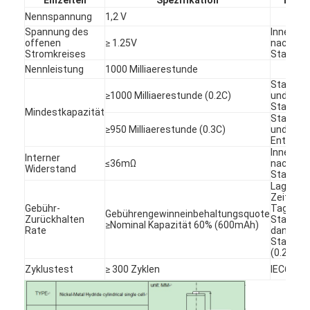
Nennspannung
1,2 V
Spannung des
Innerhal
offenen
≥ 1.25V
nach
Stromkreises
Standar
Nennleistung
1000 Milliaerestunde
Standar
≥1000 Milliaerestunde (0.2C)
und
Standar
Mindestkapazität
Standar
≥950 Milliaerestunde (0.3C)
und schn
Entladu
Innerhal
Interner
≤36mΩ
nach
Widerstand
Standar
Lagerung
Zeitraum
Gebühr-
Tagen, 
Gebührengewinneinbehaltungsquote
Zurückhalten
Standard
≥Nominal Kapazität 60% (600mAh)
Rate
dann
Standar
(0.2C) zu
Zyklustest
≥ 300 Zyklen
IEC61951