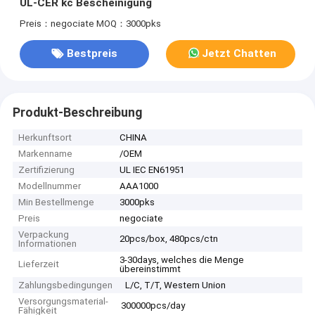
UL-CER kc Bescheinigung
Preis：negociate
MOQ：3000pks
Bestpreis
Jetzt Chatten
Produkt-Beschreibung
Herkunftsort
CHINA
Markenname
/OEM
Zertifizierung
UL IEC EN61951
Modellnummer
AAA1000
Min Bestellmenge
3000pks
Preis
negociate
Verpackung
20pcs/box, 480pcs/ctn
Informationen
3-30days, welches die Menge
Lieferzeit
übereinstimmt
Zahlungsbedingungen
L/C, T/T, Western Union
Versorgungsmaterial-
300000pcs/day
Fähigkeit