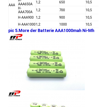
H-
1,2
650
10,5
NiMH Akkus
AAA650A
AAA
H-
1,2
700
10,5
AAA700A
NiCd-Akkus
H-AAA900
1,2
900
10,5
LCD-Ladegerät
H-AAA1000
1,2
1000
10,5
pic 5.More der Batterie AAA1000mah Ni-Mh
NiMH Akkus
NiCd-Akkus
Lithium Ion Akku-packs
aufladbare Taschenlae Batterie
Notbeleuchtungsbatterie
Batterie Lis Mno2
Batterie Lis Socl2