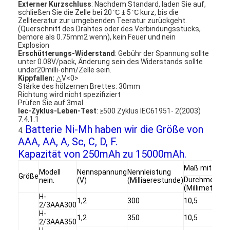
Externer Kurzschluss
: Nachdem Standard, laden Sie auf,
Fabrik-Ausflug
schließen Sie die Zelle bei 20 ℃ ± 5 ℃ kurz, bis die
Zellteeratur zur umgebenden Teeratur zurückgeht.
(Querschnitt des Drahtes oder des Verbindungsstücks,
Qualitätskontrolle
bemore als 0.75mm2 wenn), kein Feuer und nein
Explosion
Erschütterungs-Widerstand
: Gebühr der Spannung sollte
Treten Sie mit uns in Verbindung
unter 0.08V/pack, Änderung sein des Widerstands sollte
under20milli-ohm/Zelle sein.
Nachrichten
Kippfallen:
△V<0>
Stärke des hölzernen Brettes: 30mm
Richtung wird nicht spezifiziert
Jetzt Chatten
Prüfen Sie auf 3mal
Iec-Zyklus-Leben-Test
: ≥500 Zyklus IEC61951- 2(2003)
7.4.1.1
Batterie Ni-Mh haben wir die Größe von
4.
AAA, AA, A, Sc, C, D, F.
Batterie des Lithiums lifepo4
Kapazität von 250mAh zu 15000mAh.
Maß mit Rohr
Lithiumionenakkus
Modell
Nennspannung
Nennleistung
Größe
Durchmesser
nein.
(V)
(Milliaerestunde)
(Millimeter)
Lithium-Polymer-Akku
H-
1,2
300
10,5
2/3AAA300
Energieakkumulatoren
H-
1,2
350
10,5
2/3AAA350