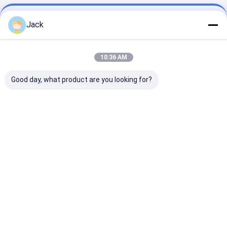
Kontaktdaten
Jack
Sales Team
86-755-28998225
10:36 AM
Gebäude B, internationale Mitte Fenglin, Longgang-
Good day, what product are you looking for?
Mitte-Stadt, Longgang-Bezirk, Shenzhen, China.
Jetzt Chatten
Erhalten Sie Den Besten Preis Für
Akku-hohe Kapazität
AAA1000mAh 1.2V NIMH
mit UL-CER kc
Bescheinigung