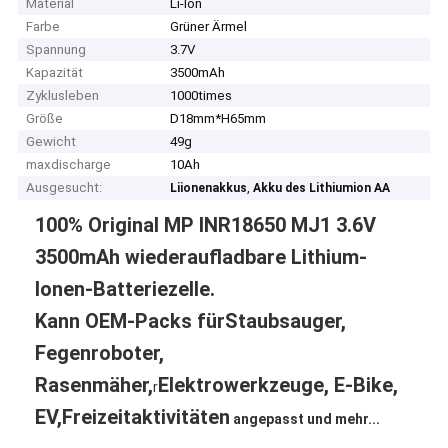
Material
Li-Ion
Farbe
Grüner Ärmel
Spannung
3.7V
Kapazität
3500mAh
Zyklusleben
1000times
Größe
D18mm*H65mm
Gewicht
49g
maxdischarge
10Ah
Ausgesucht:
,
Liionenakkus
Akku des Lithiumion AA
100% Original MP INR18650 MJ1 3.6V
3500mAh wiederaufladbare Lithium-
Ionen-Batteriezelle.
Kann OEM-Packs für
Staubsauger,
Fegenroboter,
Rasenmäher,
Elektrowerkzeuge, E-Bike,
r
EV,
Freizeitaktivitäten
angepasst und mehr...