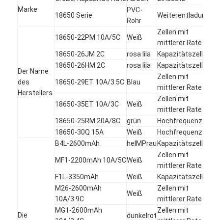
Marke
PVC-
18650 Serie
Weiterentladung
Rohr
Zellen mit
18650-22PM 10A/5C
Weiß
mittlerer Rate
18650-26JM 2C
rosa lila
Kapazitätszelle
18650-26HM 2C
rosa lila
Kapazitätszelle
Der Name
Zellen mit
des
18650-29ET 10A/3.5C
Blau
mittlerer Rate
Herstellers
Zellen mit
18650-35ET 10A/3C
Weiß
mittlerer Rate
18650-25RM 20A/8C
grün
Hochfrequenzzelle
18650-30Q 15A
Weiß
Hochfrequenzzelle
B4L-2600mAh
helMPrau
Kapazitätszelle
Zellen mit
MF1-2200mAh 10A/5C
Weiß
mittlerer Rate
F1L-3350mAh
Weiß
Kapazitätszelle
M26-2600mAh
Zellen mit
Weiß
10A/3.9C
mittlerer Rate
MG1-2600mAh
Zellen mit
Die
dunkelrot