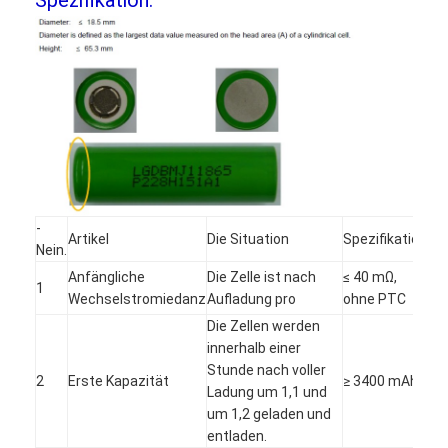
-
Artikel
Die Situation
Spezifikation
Nein.
Anfängliche
Die Zelle ist nach
≤ 40 mΩ,
1
Wechselstromiedanz
Aufladung pro
ohne PTC
Die Zellen werden
Haus
innerhalb einer
Stunde nach voller
Produkte
2
Erste Kapazität
≥ 3400 mAh
Ladung um 1,1 und
um 1,2 geladen und
Über uns
entladen.