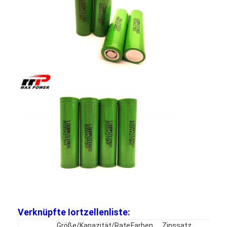
Primärlithium-batterie
hybride Autobatterie
Verknüpfte Iortzellenliste:
Größe/Kapazität/Rate
Farben
Zinssatz