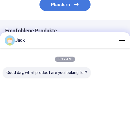
Plaudern
Empfohlene Produkte
Jack
8:17 AM
Good day, what product are you looking for?
INR18500 Lithium-
Grade A INR18350
2300mAh 3,7V
Ionen-Batterie
Lithium-Ionen-Akku
Lithium-Ionen
2000mAh hohe
3,7V 900mAh
Batterien CB C
Kapazität 3.7V
Hochleistungs-Akku
IEC2133 CB
wiederaufladbare Li-
Bestpreis
Bestpreis
Bestprei
Ionen-Batterie
Startseite
Desktop Site