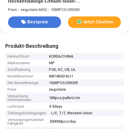
Hochentladungs-Lithium-Ionen-
Wiederaufladbatterien Originalmarke
Preis：negotiate
MOQ：1000PCS/ORDER
Bestpreis
Jetzt Chatten
Produkt-Beschreibung
Herkunftsort
KOREA/CHINA
Markenname
MP
Zertifizierung
PSE, KC, CB, UL
Modellnummer
INR18650 MJ1
Min Bestellmenge
1000PCS/ORDER
Preis
negotiate
Verpackung
180pcs/pallet/ctn
Informationen
Lieferzeit
3-5days
Zahlungsbedingungen
L/C, T/T, Western Union
Versorgungsmaterial-
500000pcs/day
Fähigkeit