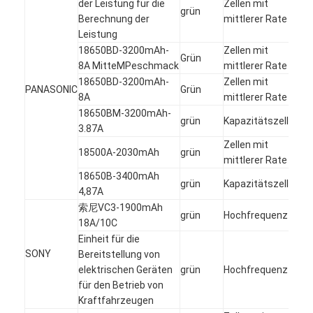
der Leistung für die
Zellen mit
grün
Berechnung der
mittlerer Rate
Leistung
18650BD-3200mAh-
Zellen mit
Grün
8A MitteMPeschmack
mittlerer Rate
18650BD-3200mAh-
Zellen mit
PANASONIC
Grün
8A
mittlerer Rate
18650BM-3200mAh-
grün
Kapazitätszelle
3.87A
Zellen mit
18500A-2030mAh
grün
mittlerer Rate
18650B-3400mAh
grün
Kapazitätszelle
4,87A
索尼VC3-1900mAh
grün
Hochfrequenzzelle
18A/10C
Einheit für die
SONY
Bereitstellung von
elektrischen Geräten
grün
Hochfrequenzzelle
für den Betrieb von
Kraftfahrzeugen