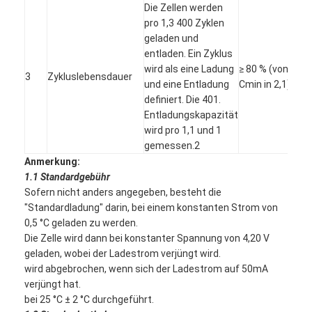
Die Zellen werden
Fabrik-Ausflug
pro 1,3 400 Zyklen
geladen und
Qualitätskontrolle
entladen. Ein Zyklus
wird als eine Ladung
≥ 80 % (von
Treten Sie mit uns in Verbindung
3
Zykluslebensdauer
und eine Entladung
Cmin in 2,1)
definiert. Die 401.
Nachrichten
Entladungskapazität
wird pro 1,1 und 1
Jetzt Chatten
gemessen.2
Anmerkung:
1.1 Standardgebühr
Sofern nicht anders angegeben, besteht die
Batterie des Lithiums lifepo4
"Standardladung" darin, bei einem konstanten Strom von
0,5 °C geladen zu werden.
Lithiumionenakkus
Die Zelle wird dann bei konstanter Spannung von 4,20 V
geladen, wobei der Ladestrom verjüngt wird.
Lithium-Polymer-Akku
wird abgebrochen, wenn sich der Ladestrom auf 50mA
verjüngt hat.
Energieakkumulatoren
bei 25 °C ± 2 °C durchgeführt.