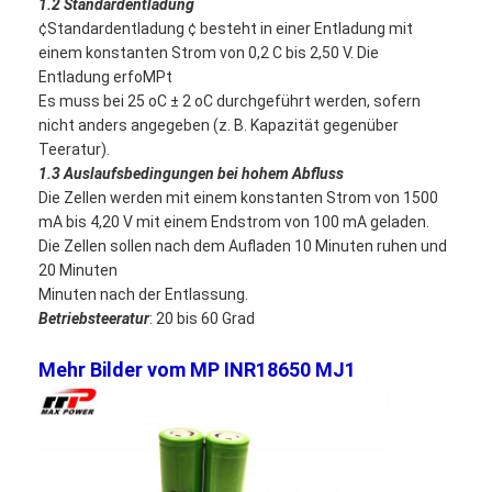
1.2 Standardentladung
NiMH Akkus
¢Standardentladung ¢ besteht in einer Entladung mit
einem konstanten Strom von 0,2 C bis 2,50 V. Die
NiCd-Akkus
Entladung erfoMPt
Es muss bei 25 oC ± 2 oC durchgeführt werden, sofern
LCD-Ladegerät
nicht anders angegeben (z. B. Kapazität gegenüber
Teeratur).
NiMH Akkus
1.3 Auslaufsbedingungen bei hohem Abfluss
Die Zellen werden mit einem konstanten Strom von 1500
NiCd-Akkus
mA bis 4,20 V mit einem Endstrom von 100 mA geladen.
Die Zellen sollen nach dem Aufladen 10 Minuten ruhen und
Lithium Ion Akku-packs
20 Minuten
Minuten nach der Entlassung.
aufladbare Taschenlae Batterie
Betriebsteeratur
: 20 bis 60 Grad
Notbeleuchtungsbatterie
Mehr Bilder vom MP INR18650 MJ1
Batterie Lis Mno2
Batterie Lis Socl2