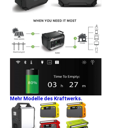
NiMH Akkus
NiCd-Akkus
LCD-Ladegerät
NiMH Akkus
NiCd-Akkus
Lithium Ion Akku-packs
aufladbare Taschenlae Batterie
Notbeleuchtungsbatterie
Mehr Modelle des Kraftwerks.
Batterie Lis Mno2
Batterie Lis Socl2