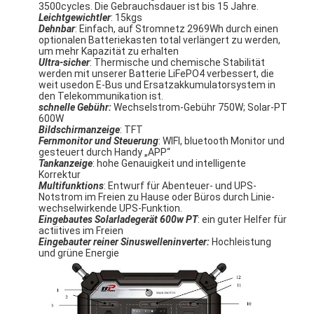
3500cycles. Die Gebrauchsdauer ist bis 15 Jahre.
Leichtgewichtler
: 15kgs
Dehnbar
: Einfach, auf Stromnetz 2969Wh durch einen
optionalen Batteriekasten total verlängert zu werden,
um mehr Kapazität zu erhalten
Ultra-sicher
: Thermische und chemische Stabilität
werden mit unserer Batterie LiFePO4 verbessert, die
weit usedon E-Bus und Ersatzakkumulatorsystem in
den Telekommunikation ist.
schnelle Gebühr:
Wechselstrom-Gebühr 750W; Solar-PT
600W
Bildschirmanzeige
: TFT
Fernmonitor und Steuerung
: WIFI, bluetooth Monitor und
gesteuert durch Handy „APP“
Tankanzeige
: hohe Genauigkeit und intelligente
Korrektur
Multifunktions
: Entwurf für Abenteuer- und UPS-
Notstrom im Freien zu Hause oder Büros durch Linie-
wechselwirkende UPS-Funktion.
Eingebautes Solarladegerät 600w PT
: ein guter Helfer für
actiitives im Freien
Haus
Eingebauter reiner Sinuswelleninverter:
Hochleistung
und grüne Energie
Produkte
Über uns