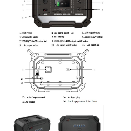
Fabrik-Ausflug
Qualitätskontrolle
Treten Sie mit uns in Verbindung
Nachrichten
Jetzt Chatten
Batterie des Lithiums lifepo4
Lithiumionenakkus
Lithium-Polymer-Akku
Energieakkumulatoren