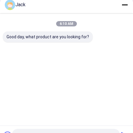
Empfohlene Produkte
Jack
6:10 AM
Good day, what product are you looking for?
Hochleistungs-
26650 3600mAh 3,2
3214015Ah 48
LiFePO4-Akku 51,2V
V Lithium LiFePO4
V Lithium Life
100Ah zur
Batterie 2000 Mal
Batteriezelle
Energiespeicherung
Langer Zyklus
Bestpreis
Bestpreis
Bestprei
Startseite
Desktop Site
Sitemap
Datenschutzrichtlinie
Qualität
Batterie des Lithiums lifepo4
China Fabrik.Copyright © 2026
MAXPOWER INDUSTRIAL CO.,LTD. All Rights Reserved.