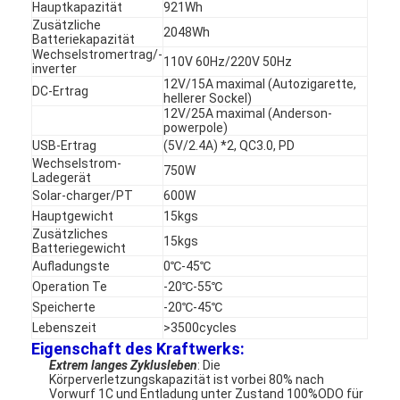
Hauptkapazität
921Wh
Zusätzliche
2048Wh
Batteriekapazität
Wechselstromertrag/-
110V 60Hz/220V 50Hz
inverter
12V/15A maximal (Autozigarette,
DC-Ertrag
hellerer Sockel)
12V/25A maximal (Anderson-
powerpole)
USB-Ertrag
(5V/2.4A) *2, QC3.0, PD
Wechselstrom-
750W
Ladegerät
Solar-charger/PT
600W
Hauptgewicht
15kgs
Zusätzliches
15kgs
Batteriegewicht
Aufladungste
0℃-45℃
Operation Te
-20℃-55℃
Speicherte
-20℃-45℃
Lebenszeit
>3500cycles
Eigenschaft des Kraftwerks:
Extrem langes Zyklusleben
: Die
Körperverletzungskapazität ist vorbei 80% nach
Vorwurf 1C und Entladung unter Zustand 100%ODO für