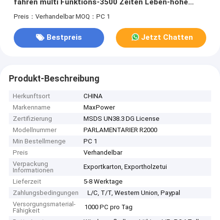
fahren multi Funktions-3500 Zeiten Leben-hohe
Kapazitäts-Lithium Ion Battery rad
Preis：Verhandelbar
MOQ：PC 1
Bestpreis
Jetzt Chatten
Produkt-Beschreibung
Herkunftsort
CHINA
Markenname
MaxPower
Zertifizierung
MSDS UN38.3 DG License
Modellnummer
PARLAMENTARIER R2000
Min Bestellmenge
PC 1
Preis
Verhandelbar
Verpackung
Exportkarton, Exportholzetui
Informationen
Lieferzeit
5-8 Werktage
Zahlungsbedingungen
L/C, T/T, Western Union, Paypal
Versorgungsmaterial-
1000 PC pro Tag
Fähigkeit