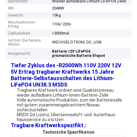
Batterieart
Wieder aufladbare Lithium LiFePO4 Zelle
Wh
2048W
Gewicht
15kg
Wechselstrom-
110v/ 220v
Ertrag
Zyklusleben
>3500mal
setzen Sie heraus
WECHSELSTROM, DC, USB
Weise
,
Batterie 12V LiFePO4
Ausgesucht:
prismatische Batterie lifepo4
Tiefer Zyklus des -R2000Wh 110V 220V 12V
5V Ertrag tragbarer Kraftwerks 15 Jahre
Batterie-Selbstausschalten des Lithium-
LiFePO4 UN38.3 MSDS
Tragbares Kraftwerk ordnen eine Qualitätsniveau
wieder aufladbare Lithium-Ionen-Batterie-Zelle
Volle automatische Produktion, zum der Batteriezelle
mit gutem zusammengebrachtem Niveau
sicherzustellen
MSDS Gd-Lizenz, Überseeseeluft- und -kurierhaus-
hausservice zu stützen
Tragbare Kraftwerkspezifikt.:
Technische Spezifikation