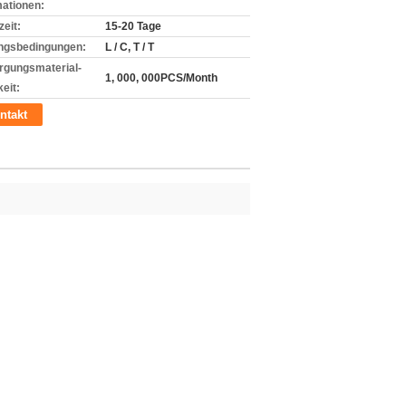
mationen:
zeit:
15-20 Tage
ngsbedingungen:
L / C, T / T
rgungsmaterial-
1, 000, 000PCS/Month
eit:
ntakt