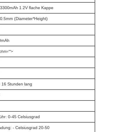
3300mAh 1.2V flache Kappe
0.5mm (Diameter*Height)
0mAh
ohm="">
 16 Stunden lang
C
hr: 0-45 Celsiusgrad
adung: - Celsiusgrad 20-50