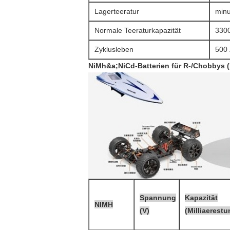
Lagerteeratur
minu
Normale Teeraturkapazität
330
Zyklusleben
500 
NiMh&a;NiCd-Batterien für R-/Chobbys (
Spannung
Kapazität
NIMH
(V)
(Milliaerestu