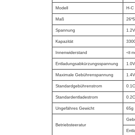
Modell
H-C 
Maß
26*5
Spannung
1.2V
Kapazität
330
Innenwiderstand
<8 m
Entladungsabkürzungsspannung
1.0V
Maximale Gebührenspannung
1.4V
Standardgebührenstrom
0.1C
Standardentladestrom
0.2
Ungefähres Gewicht
65g
Gebü
Betriebsteeratur
Entl