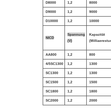
D8000
1,2
8000
D9000
1,2
9000
D10000
1,2
10000
Spannung
Kapazität
NICD
(V)
(Milliaerestu
AA800
1,2
800
4/5SC1300
1,2
1300
SC1300
1,2
1300
SC1500
1,2
1500
SC1800
1,2
1800
SC2000
1,2
2000