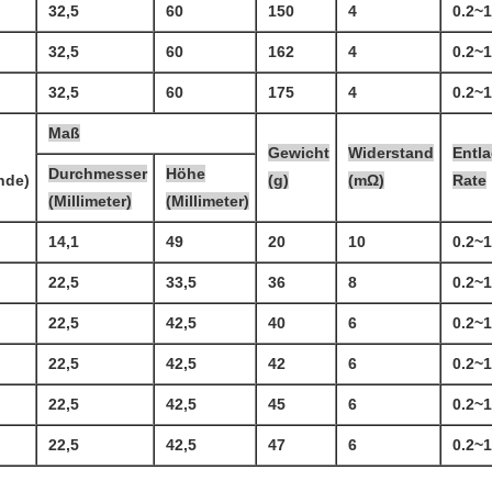
32,5
60
150
4
0.2~
32,5
60
162
4
0.2~
32,5
60
175
4
0.2~
Maß
Gewicht
Widerstand
Entl
Durchmesser
Höhe
nde)
(g)
(mΩ)
Rate
(Millimeter)
(Millimeter)
14,1
49
20
10
0.2~
22,5
33,5
36
8
0.2~
22,5
42,5
40
6
0.2~
22,5
42,5
42
6
0.2~
22,5
42,5
45
6
0.2~
22,5
42,5
47
6
0.2~