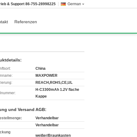
rieb & Support
86-755-28998225
German
takt
Referenzen
uktdetails:
ftsort:
China
enname:
MAXPOWER
izierung:
REACH,ROHS,CE,UL
H-C3300mAh 1.2V flache
lnummer:
Kappe
ung und Versand AGB:
estellmenge:
Verhandelbar
Verhandelbar
ckung
weißer/Braunkasten