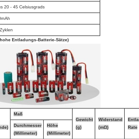
s 20 - 45 Celsiusgrads
0mAh
Zyklen
hohe Entladungs-Batterie-Sätze)
Maß
Gewicht
Widerstand
Entl
Durchmesser
Höhe
nde)
(g)
(mΩ)
Rate
(Millimeter)
(Millimeter)