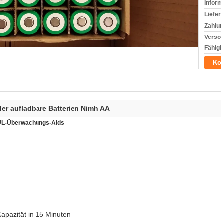
Infor
Liefer
Zahlu
Verso
Fähigk
Ko
er aufladbare Batterien Nimh AA
-UL-Überwachungs-Aids
apazität in 15 Minuten