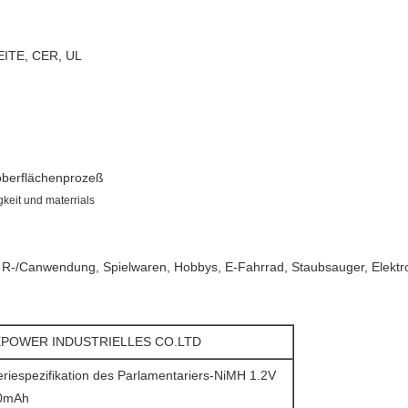
EITE, CER, UL
noberflächenprozeß
keit und materrials
-/Canwendung, Spielwaren, Hobbys, E-Fahrrad, Staubsauger, Elektrow
POWER INDUSTRIELLES CO.LTD
eriespezifikation des Parlamentariers-NiMH 1.2V
0mAh