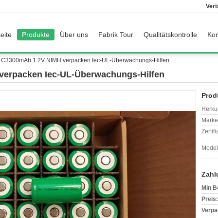
Vert
eite
Produkte
Über uns
Fabrik Tour
Qualitätskontrolle
Kon
n C3300mAh 1.2V NIMH verpacken Iec-UL-Überwachungs-Hilfen
verpacken Iec-UL-Überwachungs-Hilfen
Prod
Herkun
Mark
Zertif
Model
Zahl
Min B
Preis:
Verpa