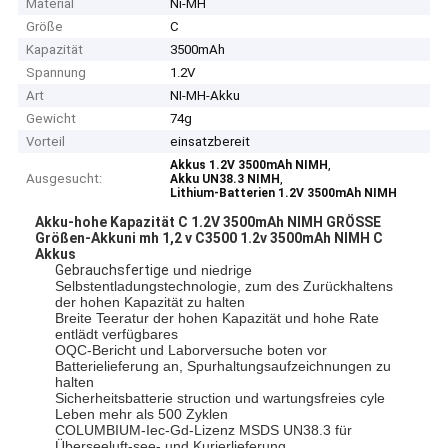
Material
Ni-MH
Größe
C
Kapazität
3500mAh
Spannung
1.2V
Art
NI-MH-Akku
Gewicht
74g
Vorteil
einsatzbereit
,
Akkus 1.2V 3500mAh NIMH
Ausgesucht:
,
Akku UN38.3 NIMH
Lithium-Batterien 1.2V 3500mAh NIMH
Akku-hohe Kapazität C 1.2V 3500mAh NIMH GRÖSSE
Größen-Akkuni mh 1,2 v C3500 1.2v 3500mAh NIMH C
Akkus
Gebrauchsfertige
und niedrige
Selbstentladungstechnologie, zum des Zurückhaltens
der hohen Kapazität zu halten
Breite Teeratur der hohen Kapazität und hohe Rate
entlädt verfügbares
OQC-Bericht und Laborversuche boten vor
Batterielieferung an, Spurhaltungsaufzeichnungen zu
halten
Sicherheitsbatterie struction und wartungsfreies cyle
Leben mehr als 500 Zyklen
COLUMBIUM-Iec-Gd-Lizenz MSDS UN38.3 für
Überseeluft-see- und Kurierlieferung