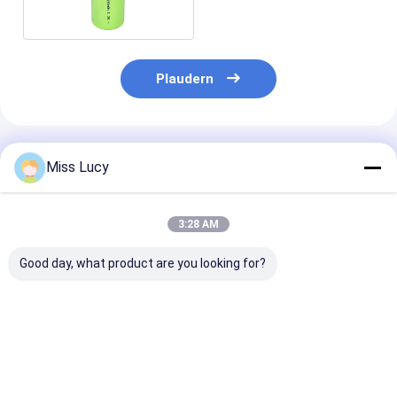
Plaudern
Empfohlene Produkte
Miss Lucy
3:28 AM
Good day, what product are you looking for?
SC2500mAh 1,2V Ni-
Nimh-Batterie
Akku IEC6213
MH
Selbstentladung
250mAh 300m
wiederaufladbare
AA2500 2500mAh
Nimh
Batterie mit 1000
1.2V wieder
Zyklen, lange
aufladbar
Bestpreis
Bestpreis
Bestprei