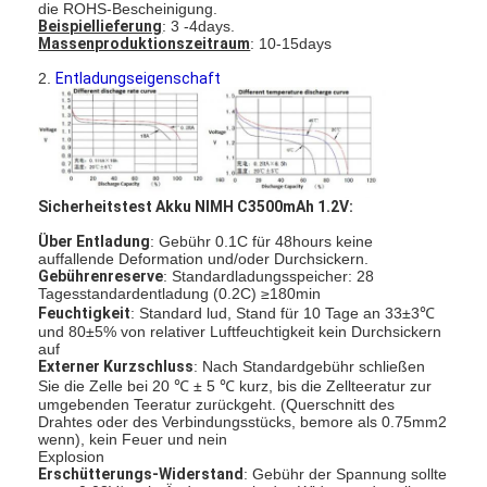
die ROHS-Bescheinigung.
Fabrik-Ausflug
Beispiellieferung
: 3 -4days.
Massenproduktionszeitraum
: 10-15days
Qualitätskontrolle
2.
Entladungseigenschaft
Treten Sie mit uns in Verbindung
Nachrichten
Sicherheitstest Akku NIMH C3500mAh 1.2V:
Jetzt Chatten
Über Entladung
: Gebühr 0.1C für 48hours keine
auffallende Deformation und/oder Durchsickern.
Gebührenreserve
: Standardladungsspeicher: 28
Tagesstandardentladung (0.2C) ≥180min
Batterie des Lithiums lifepo4
Feuchtigkeit
: Standard lud, Stand für 10 Tage an 33±3℃
und 80±5% von relativer Luftfeuchtigkeit kein Durchsickern
auf
Lithiumionenakkus
Externer Kurzschluss
: Nach Standardgebühr schließen
Sie die Zelle bei 20 ℃ ± 5 ℃ kurz, bis die Zellteeratur zur
Lithium-Polymer-Akku
umgebenden Teeratur zurückgeht. (Querschnitt des
Drahtes oder des Verbindungsstücks, bemore als 0.75mm2
wenn), kein Feuer und nein
Energieakkumulatoren
Explosion
Erschütterungs-Widerstand
: Gebühr der Spannung sollte