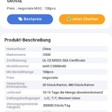
GRÖSSE
Preis：negociate
MOQ：100pcs
Bestpreis
Jetzt Chatten
Produkt-Beschreibung
Herkunftsort
China
Markenname
/OEM
Zertifizierung
UL CE MSDS SEA Certificate
Modellnummer
nimh C3500mAh
Min Bestellmenge
100pcs
Preis
negociate
Verpackung
20 Stück/Karton, 480 Stück/Karton
Informationen
Lieferzeit
10-15 Tage die Menge übereinstimmend
Zahlungsbedingungen
L/C, T/T, Western Union
Versorgungsmaterial-
300000 Stück/Tag
Fähigkeit