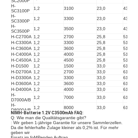
SC2000P
Primärlithium-batterie
H-
1,2
3100
23,0
43,0
SC3100P
hybride Autobatterie
H-
1,2
3300
23,0
43,0
SC3300P
H-
1,2
3500
23,0
43,0
SC3500P
H-C2700A
1,2
2700
25,8
51,0
H-C3300A
1,2
3300
25,8
51,0
H-C3600A
1,2
3600
25,8
51,0
H-C4000A
1,2
4000
25,8
51,0
H-C4500A
1,2
4500
25,8
51,0
H-D1500
1,2
1500
33,0
61,8
H-D2700A
1,2
2700
33,0
61,8
H-D3300A
1,2
3300
33,0
61,8
H-D3600A
1,2
3600
33,0
61,8
H-D4000A
1,2
4000
33,0
61,8
H-
1,2
7000
33,0
61,8
D7000A/B
H-
1,2
8000
33,0
61,5
D8000A/B
NIMH-Batterie 1.2V C3500mAh FAQ:
H-
Q: Wie man die Qualitätsgarantie gibt?
1,2
9000
33,0
61,5
D9000A/B
: Wir geben 1-jährige Garantie für unsere Sammlerzellen.
Da die fehlerhafte Zulage kleiner als 0,2% ist. Für mehr
geben wir
Ersatz im foMPenden Auftrag.