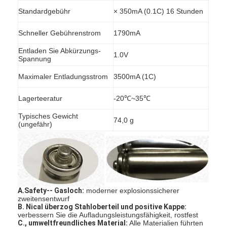
Standardgebühr
× 350mA (0.1C) 16 Stunden
Schneller Gebührenstrom
1790mA
Entladen Sie Abkürzungs-
1.0V
Spannung
Maximaler Entladungsstrom
3500mA (1C)
Lagerteeratur
-20℃~35℃
Typisches Gewicht
74,0 g
(ungefähr)
Haus
A.Safety-- Gasloch:
moderner explosionssicherer
Produkte
zweitensentwurf
B. Nical überzog Stahloberteil und positive Kappe:
Über uns
verbessern Sie die Aufladungsleistungsfähigkeit, rostfest
C., umweltfreundliches Material:
Alle Materialien führten