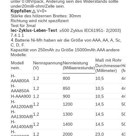
unter 0.08V/pack, Änderung sein des Widerstands sollte
NiMH Akkus
under20milli-ohm/Zelle sein.
Kippfallen:△
V
<0>
Stärke des hölzernen Brettes: 30mm
NiCd-Akkus
Richtung wird nicht spezifiziert
Test für 3mal
LCD-Ladegerät
Iec-Zyklus-Leben-Test
: ≥500 Zyklus IEC61951- 2(2003)
7.4.1.1
4.
Batterie Ni-Mh haben wir die Größe von AAA, AA, A, Sc,
NiMH Akkus
C, D, F.
Kapazität von 250mAh zu Größe 15000mAh.AAA andere
Modelle:
NiCd-Akkus
Maß mit Rohr
Modell
Nennspannung
Nennleistung
Durchmesser
Höhe
nein.
(V)
(Milliaerestunde)
(Millimeter)
(Millime
Lithium Ion Akku-packs
H-
1,2
800
10,5
44,5
AAA800A
aufladbare Taschenlae Batterie
H-
1,2
850
10,5
44,5
AAA850A
H-AAA900
1,2
900
10,5
44,5
Notbeleuchtungsbatterie
H-
1,2
1200
14,5
50,5
AA1200A/B
Batterie Lis Mno2
H-
1,2
1300
14,5
50,5
AA1300A/B
H-
1,2
1400
14,5
50,5
Batterie Lis Socl2
AA1400A/B
H-
1,2
2000
23,0
43,0